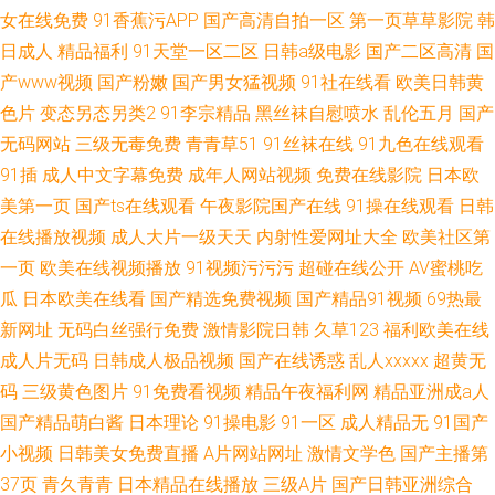
女在线免费
91香蕉污APP
国产高清自拍一区
第一页草草影院
韩
日成人
精品福利
91天堂一区二区
日韩a级电影
国产二区高清
国
产www视频
国产粉嫩
国产男女猛视频
91社在线看
欧美日韩黄
色片
变态另态另类2
91李宗精品
黑丝袜自慰喷水
乱伦五月
国产
无码网站
三级无毒免费
青青草51
91丝袜在线
91九色在线观看
91插
成人中文字幕免费
成年人网站视频
免费在线影院
日本欧
美第一页
国产ts在线观看
午夜影院国产在线
91操在线观看
日韩
在线播放视频
成人大片一级天天
内射性爱网址大全
欧美社区第
一页
欧美在线视频播放
91视频污污污
超碰在线公开
AV蜜桃吃
瓜
日本欧美在线看
国产精选免费视频
国产精品91视频
69热最
新网址
无码白丝强行免费
激情影院日韩
久草123
福利欧美在线
成人片无码
日韩成人极品视频
国产在线诱惑
乱人xxxxx
超黄无
码
三级黄色图片
91免费看视频
精品午夜福利网
精品亚洲成a人
国产精品萌白酱
日本理论
91操电影
91一区
成人精品无
91国产
小视频
日韩美女免费直播
A片网站网址
激情文学色
国产主播第
37页
青久青青
日本精品在线播放
三级A片
国产日韩亚洲综合