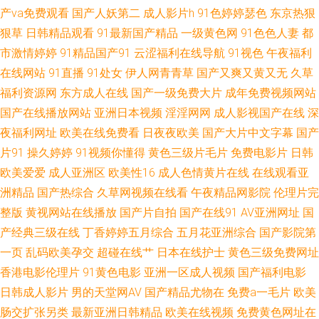
产va免费观看
国产人妖第二
成人影片h
91色婷婷瑟色
东京热狠
狠草
日韩精品观看
91最新国产精品
一级黄色网
91色色人妻
都
黑丝性爱喷水AV 提供最全面影片信息 国产精品一区二区在 日韩午夜无 爱情
市激情婷婷
91精品国产91
云涩福利在线导航
91视色
午夜福利
岛论坛 欧美国产精品高清 91网官 99午夜福利导航 午夜宅男宅 国内免费视频
在线网站
91直播
91处女
伊人网青青草
国产又爽又黄又无
久草
福利资源网
东方成人在线
国产一级免费大片
成年免费视频网站
成人精品 午夜男女无 国产福利小视频在线 日日日影院 wwww日本 欧美国产
国产在线播放网站
亚洲日本视频
淫淫网网
成人影视国产在线
深
夜福利网址
欧美在线免费看
日夜夜欧美
国产大片中文字幕
国产
精品专区 一区二区三区吸毒 国产水滴盗 三级在线免费a免 dygod2018电影天
片91
操久婷婷
91视频你懂得
黄色三级片毛片
免费电影片
日韩
欧美爱爱
成人亚洲区
欧美性16
成人色情黄片在线
在线观看亚
堂 内射毛片内射国产夫妻 一念天堂免费观看 国产欧美伊人 Av爱爱69 91免
洲精品
国产热综合
久草网视频在线看
午夜精品网影院
伦理片完
整版
黄视网站在线播放
国产片自拍
国产在线91
AV亚洲网址
国
费资源网站入口 日日日日做夜 超碰在线播放91 欧美在线观看视频一区二区
产经典三级在线
丁香婷婷五月综合
五月花亚洲综合
国产影院第
国产精品亚洲欧 亚洲精品蜜桃视频 免费中文 成人涩涩小片视频日本 微拍福
一页
乱码欧美孕交
超碰在线艹
日本在线护士
黄色三级免费网址
香港电影伦理片
91黄色电影
亚洲一区成人视频
国产福利电影
利二区 一区国产在线视频 海角社区91人妻 午夜福利国产字幕 国产第8页 日
日韩成人影片
男的天堂网AV
国产精品尤物在
免费a一毛片
欧美
肠交扩张另类
最新亚洲日韩精品
欧美在线视频
免费黄色网址在
韩欧美国产高清蜜月 AVAV变态 免费高清电影网站大全 有中文字幕的 国产一