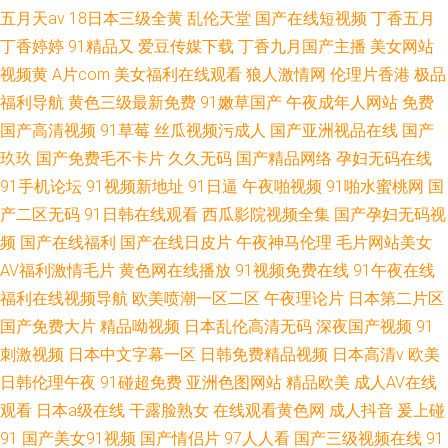
五月天av
18日本三级全黄
乱伦天堂
国产在线短视频
丁香五月
丁香婷婷
91精品又
爱豆传媒下载
丁香九月国产主播
美女网站
视频黄
A片com
美女福利在线观看
狼人激情网
伦理片香港
极品
福利导航
黄色三级最新免费
91嫩草国产
午夜成年人网站
免费
国产高清视频
91草莓
丝瓜视频污成人
国产亚洲视品在线
国产
玖玖
国产免费毛不卡片
久久无码
国产精品网络
孕妇无码在线
91手机论坛
91视频新地址
91日逼
午夜啪视频
91啪水蜜桃网
国
产二区无码
91日韩在线观看
西瓜影院视频全集
国产孕妇无码视
频
国产在线福利
国产在线日皮片
午夜神马伦理
毛片网站美女
AV福利激情毛片
黄色网在线播放
91视频免费在线
91午夜在线
福利在线视频导航
欧美喷潮一区二区
午夜理论片
日本第二片区
国产免费大片
精品呦视频
日本乱伦高清无码
深夜国产视频
91
刺激视频
日本中文字幕一区
日韩免费精品视频
日本高清v
欧美
日韩伦理午夜
91碰超免费
亚洲色图网站
精品欧美
成人AV在线
观看
日本a级在线
干露脸熟女
在线观看黄色网
成人抖音
爰上碰
91
国产美女91视频
国产情侣片
97人人看
国产三级视频在线
91