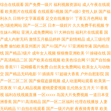
综合在线观看
国产免费一级片
福利视频资源站
成人午夜在线观
费亚洲综合自拍 一级a黄 国产在线喷浆 天天综合天天综合 成人学院 区三区
看
欧美图片在线观看
在线观看h视频
国产a级0
变性人妖
国产福
利永久
日韩中文字幕观看
足交在线播放91
丁香五月色网站
黄
中文字幕 91免免费版九幺 美女漏逼视频 伊人第一页 国产在线操 丝袜足交国
色3级抢网站
国产一区二区
日本一级婬片
久久免费手机视频
学
生妹Av网站
亚洲人成免费网站
91大神自拍
福利片在线观看
国
产 超碰在线成人人人爱 喷水正在播放 做爱丝足网 精品国产剧情AV在线观看
产成人内射无码
激情五月极品婷婷
国产剧情精品
成人三级伦理
免费
偷怕欧美亚州图片
国产AV国产AV
97亚洲精华液
国内精自
亚洲超碰自拍 国产成人一区免费观看 日韩精品一二三 av天堂男人站 欧美A∨
线
国产精品3级片
成年女人视频
狠狠撸亚洲欧美
91操碰在线
国
影音先锋丝袜 国产又长又粗 天天天天艹 粗大挺进朋友的未婚妻 任你躁在 91
产高清精品二区
国产欧美在线视频
欧美色综合网
91国产自拍偷
拍
香蕉911
花蝴蝶看片免费
白丝美女免费网站
欧美女人与动物
免费视频在线 久草久草视频视频 亚洲激情丝袜网 国产激情视频 日韩高清欧
交
国产精品无码电影
91插插库
97超碰大香蕉
户外自慰影院
国
产一区二区二区
国产偷窥盗摄视频
成人动漫网站观看
欧美第一
美 91在线看18 老师洗澡让 夜鲁夜鲁很鲁 国产清纯女高中生被c 丝袜后入91
页夜夜
91成人精品视频
蜜桃爱爱视频
乱伦熟女五月天
91香蕉
视
福利在线视频直播
一区xxxxx
岛国大片免费视频
一道日本亚
成年片精 欧美孕交a 最新电影在线观看网站 久操电影网 亚洲黄色网络 国产
洲香蕉
国产91高清精品
国产一区二区福利
伦理在线播放
人妻
无码精品
91自拍在线观看
国产一级片内射
夜夜骑青青草
欧美
精品第9页 97电影院网站 美女被视 亚洲三级网址 国产精品亚洲日本 日韩一