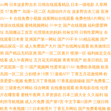
av网
日本波多野吉衣
日韩在线观看精品
日本一级电影
久草网
页
97免费艹
岛国一区二区
岛国动作片在
波多野吉衣三级
亚洲
AV一卡
在线免费小视频
搞黄网站在线观看
免费色情A片网扯
91
资源在线视频
蜜桃视频网站
91中文
国产在线视频
福利爱爱网
址
岛国搬运工首页
伦理朋友的妈妈
丝袜女同
日韩性爱网址
在
线观看日本黄
亚洲国产第一网站
国产99不卡
66精品视频
国产
精品探花一区
成人免费国产大片
国产在线网址观看
欧美激情日
韩
国产精品无码亚洲
国产一区二区黄片
喷潮一区
福利姬足交在
线看
成人午夜网址
五月花无码视频
青青草国产
欧美日韩乱
国
产屁屁第一页
91国产视频网
性爱草逼91AV
免费欧美视频
欧美
岛国一区二区
少妇喷水18禁
51漫画APP
丁香五月花激情网
欧
美爱爱tv视频
免费五月丁香视频
97香蕉超级碰碰
国产免费看二
区
三级黄色片网站
综合网黄
在线播放观看
欧美电影在线
伦理
片在哪里看
蜜桃午夜网
久草资源在
日本三级大全
久久福利
福
利所导航视频
成人片免费
国产第9页
中文字幕bt原声
三级日韩
欧美
午夜视频123
日本推理片
丁香五月网站
国产免费看视频
极