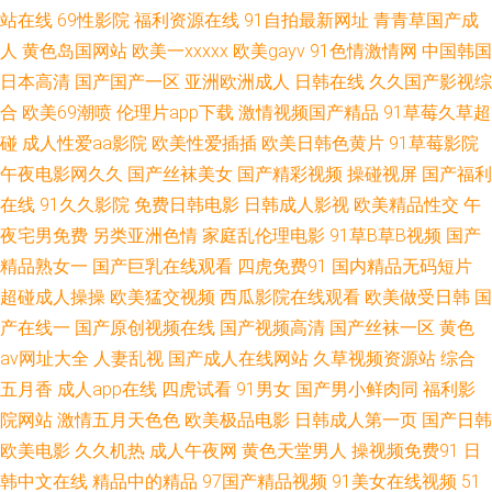
站在线
69性影院
福利资源在线
91自拍最新网址
青青草国产成
又黄A片 天堂综合网日韩精品国产成人AV 东京热自慰自行车 日本激情自拍
人
黄色岛国网站
欧美一xxxxx
欧美gayv
91色情激情网
中国韩国
日本高清
国产国产一区
亚洲欧洲成人
日韩在线
久久国产影视综
91综合精 免费三级欧韩 在线看片 亚洲图区 性爱三级视频 乱子伦在线观 97
合
欧美69潮喷
伦理片app下载
激情视频国产精品
91草莓久草超
碰
成人性爱aa影院
欧美性爱插插
欧美日韩色黄片
91草莓影院
超碰资源站 免费无成人黑豆 在线精品视频在线观看国内 好看的中 亚州欧州
午夜电影网久久
国产丝袜美女
国产精彩视频
操碰视屏
国产福利
在线
91久久影院
免费日韩电影
日韩成人影视
欧美精品性交
午
日本在线 五月丁香婷婷综合网 高清在线电影 欧美国产日韩在线观着 91草莓
夜宅男免费
另类亚洲色情
家庭乱伦理电影
91草B草B视频
国产
精品熟女一
国产巨乳在线观看
四虎免费91
国内精品无码短片
噜噜噜天天躁 亚洲夜色 国产沙发 手机免费在线追剧网站 春宵福利app 人善
超碰成人操操
欧美猛交视频
西瓜影院在线观看
欧美做受日韩
国
交videos 91手机在线播放 蜜桃视频福利 97影院福利 南瓜电影网官网 在线а√
产在线一
国产原创视频在线
国产视频高清
国产丝袜一区
黄色
av网址大全
人妻乱视
国产成人在线网站
久草视频资源站
综合
天堂中文官网 韩国色情影院 先锋av影视导航 国产黄色自拍网址 日字码无精
五月香
成人app在线
四虎试看
91男女
国产男小鲜肉同
福利影
院网站
激情五月天色色
欧美极品电影
日韩成人第一页
国产日韩
在 菠萝αⅴ 欧美一级大片 51私拍网 久久人妻在线观看 亚洲欧美日韩大全 国
欧美电影
久久机热
成人午夜网
黄色天堂男人
操视频免费91
日
韩中文在线
精品中的精品
97国产精品视频
91美女在线视频
51
产日韩精品91 天天干天天天天 春色校园综 欧美人牲口杂交在线 亚洲综合五