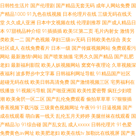
日韩性生活片
国产伦理剧
国产精品无套无码
成年人网站免费
国
产精品1000
91九色在线视频
日本伦理片在线
三级无码在线天
堂
久久成人亚洲
日本中文视频在线
伦理剧推荐
国产成人精品日
本
97甜桃品种介绍
91插插插
欧美SE第二页
毛片内射女
激情另
类欧美一二
国产色视频
孕妇三级av无码
日韩欧美色综合
美女
社区成人
在线免费看片
日本一级
国产传媒视频网站
免费观看污
网站
最新激情h网站
国产喷浆抽搐
宅男久久国产精品
国产乱肥
老妇
最新福利影院
欧美人妖视频网站
窝窝午夜理论
久草视频深
夜福利
波多野步中文字幕
日韩福利网址导航
91精品国产社区
超碰无码在线
欧美日韩高清免费
国产激情视频三区
宅男福利在
线播放
91视频污导航
国产啪亚洲国
欧美性爱密臀
疯狂少妇喷
潮
欧美肏屄一区二区
国产乱伦免费观看
偷拍草草草
97狠狠插
香蕉视频下载污版
三级黄色视频网址
午夜99
91日逼视频
国产
成在线观看
萌白酱一线天
乱伦五月天婷婷
美腿丝袜在线观看
国
产精品3p
91综合碰
国产乱女乱
成人xxxxx
日韩伦理片
91色爱
免费黄色av网址
欧美肥老妇
欧美在线tv
加勒比在线视屏
国产美