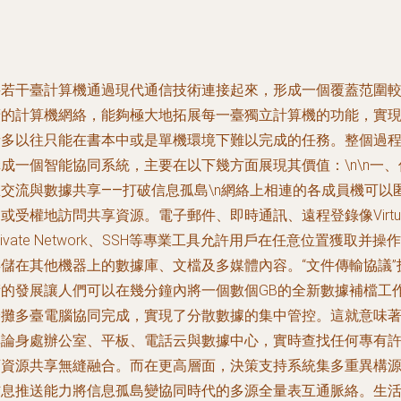
將若干臺計算機通過現代通信技術連接起來，形成一個覆蓋范圍
廣的計算機網絡，能夠極大地拓展每一臺獨立計算機的功能，實
諸多以往只能在書本中或是單機環境下難以完成的任務。整個過
成一個智能協同系統，主要在以下幾方面展現其價值：\n\n
一、
息交流與數據共享——打破信息孤島
\n網絡上相連的各成員機可以
或受權地訪問共享資源。電子郵件、即時通訊、遠程登錄像Virtua
rivate Network、SSH等專業工具允許用戶在任意位置獲取并操作
存儲在其他機器上的數據庫、文檔及多媒體內容。“文件傳輸協議”
術的發展讓人們可以在幾分鐘內將一個數個GB的全新數據補檔工
分攤多臺電腦協同完成，實現了分散數據的集中管控。這就意味
無論身處辦公室、平板、電話云與數據中心，實時查找任何專有
可資源共享無縫融合。而在更高層面，決策支持系統集多重異構
信息推送能力將信息孤島變協同時代的多源全量表互通脈絡。生