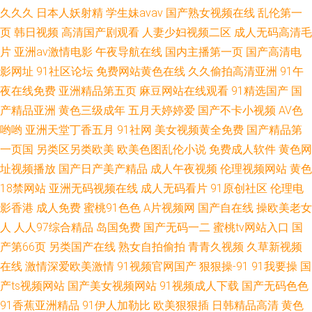
理 二区三区不卡不卡视频 日本动漫亚洲欧洲日本 91对白 老熟女强人国产在
久久久
日本人妖射精
学生妹avav
国产熟女视频在线
乱伦第一
页
韩日视频
高清国产剧观看
人妻少妇视频二区
成人无码高清毛
线 亚洲视频观看 日韩欧美t 人人妻人人肏 国产AV麻豆MAG剧集 日韩福利在
片
亚洲av激情电影
午夜导航在线
国内主播第一页
国产高清电
影网址
91社区论坛
免费网站黄色在线
久久偷拍高清亚洲
91午
线 97人人操人人爽
夜在线免费
亚洲精品第五页
麻豆网站在线观看
91精选国产
国
产精品亚洲
黄色三级成年
五月天婷婷爱
国产不卡小视频
AV色
哟哟
亚洲天堂丁香五月
91社网
美女视频黄全免费
国产精品第
一页国
另类区另类欧美
欧美色图乱伦小说
免费成人软件
黄色网
址视频播放
国产日产美产精品
成人午夜视频
伦理视频网站
黄色
18禁网站
亚洲无码视频在线
成人无码看片
91原创社区
伦理电
影香港
成人免费
蜜桃91色色
A片视频网
国产自在线
操欧美老女
人
人人97综合精品
岛国免费
国产无码一二
蜜桃tv网站入口
国
产第66页
另类国产在线
熟女自拍偷拍
青青久视频
久草新视频
在线
激情深爱欧美激情
91视频官网国产
狠狠操-91
91我要操
国
产ts视频网站
国产美女视频网站
91视频成人下载
国产无码色色
91香蕉亚洲精品
91伊人加勒比
欧美狠狠插
日韩精品高清
黄色