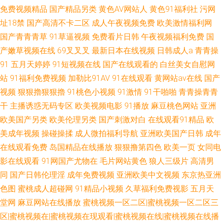
免费视频精品
国产精品另类
黄色AV网站人
黄色91福利社
污网
址18禁
国产高清不卡二区
成人午夜视频免费
欧美激情福利网
国产青青青草
91草逼视频
免费看片日韩
午夜视频福利免费
国
产嫩草视频在线
69叉叉叉
最新日本在线视频
日韩成人a
青青操
91
五月天婷婷
91短视频在线
国产在线观看的
白丝美女自慰网
站
91福利免费视频
加勒比91AV
91在线观看
黄网站av在线
国产
视频
狠狠擼狠狠擼
91桃色小视频
91激情
91干啪啪
青青操青青
干
主播诱惑无码专区
欧美视频电影
91播放
麻豆桃色网站
亚洲
欧美国产另类
欧美伦理另类
国产刺激对白
在线观看91精品
欧
美成年视频
操碰操揉
成人微拍福利导航
亚洲欧美国产日韩
成年
在线观看免费
岛国精品在线播放
狠狠撸第四色
欧美一页
女同电
影在线观看
91网国产尤物在
毛片网站黄色
狼人三级片
高清男
同
国产日韩伦理淫
成年免费视频
亚洲欧美中文视频
东京热亚洲
色图
蜜桃成人超碰网
91精品小视频
久草福利免费视影
五月天
堂网
麻豆网站在线播放
蜜桃视频一区二区|蜜桃视频一区二区三
区|蜜桃视频在|蜜桃视频在现观看|蜜桃视频在线|蜜桃视频在线播