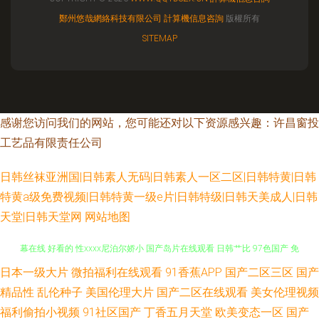
鄭州悠哉網絡科技有限公司
計算機信息咨詢
版權所有
SITEMAP
感谢您访问我们的网站，您可能还对以下资源感兴趣：许昌窗投
工艺品有限责任公司
日韩丝袜亚洲国|日韩素人无码|日韩素人一区二区|日韩特黄|日韩
特黄a级免费视频|日韩特黄一级e片|日韩特级|日韩天美成人|日韩
天堂|日韩天堂网
网站地图
日本一级大片
微拍福利在线观看
91香蕉APP
国产二区三区
国产
午夜激情综合 看av的网址 91无码精品蜜桃 欧美另类亚洲一 永久免费中文字
精品性
乱伦种子
美国伦理大片
国产二区在线观看
美女伦理视频
幕在线 好看的 性xxxx尼泊尔娇小 国产岛片在线观看 日韩艹比 97色国产 免
福利偷拍小视频
91社区国产
丁香五月天堂
欧美变态一区
国产