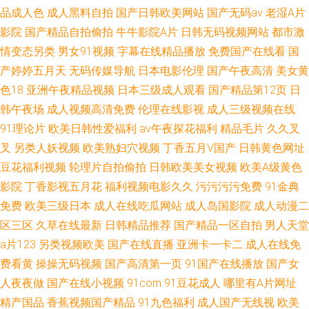
品成人色
成人黑料自拍
国产日韩欧美网站
国产无码av
老湿A片
影院
国产精品自拍偷拍
牛牛影院A片
日韩无码视频网站
都市激
情变态另类
男女91视频
字幕在线精品播放
免费国产在线看
国
产婷婷五月天
无码传媒导航
日本电影伦理
国产午夜高清
美女黄
色18
亚洲午夜精品视频
日本三级成人观看
国产精品第12页
日
韩午夜场
成人视频高清免费
伦理在线影视
成人三级视频在线
91理论片
欧美日韩性爱福利
av午夜探花福利
精品毛片
久久叉
叉
另类人妖视频
欧美熟妇穴视频
丁香五月V国产
日韩黄色网址
豆花福利视频
轮理片自拍偷拍
日韩欧美美女视频
欧美A级黄色
影院
丁香影视五月花
福利视频电影久久
污污污污免费
91金典
免费
欧美三级日本
成人在线吃瓜网站
成人岛国影院
成人动漫二
区三区
久草在线最新
日韩精品推荐
国产精品一区自拍
男人天堂
a片123
另类视频欧美
国产在线直播
亚洲卡一卡二
成人在线免
费看黄
操操无码视频
国产高清第一页
91国产在线播放
国产女
人夜夜做
国产在线小视频
91com
91豆花成人
哪里有A片网址
精产国品
香蕉视频国产精品
91九色福利
成人国产无线视
欧美