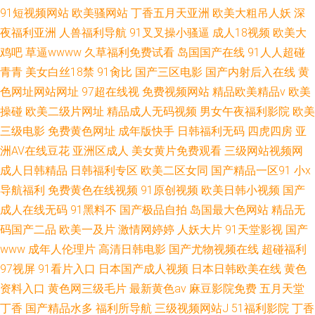
91短视频网站
欧美骚网站
丁香五月天亚洲
欧美大粗吊人妖
深
夜福利亚洲
人兽福利导航
91叉叉操小骚逼
成人18视频
欧美大
鸡吧
草逼wwww
久草福利免费试看
岛国国产在线
91人人超碰
青青
美女白丝18禁
91肏比
国产三区电影
国产内射后入在线
黄
色网址网站网址
97超在线视
免费视频网站
精品欧美精品v
欧美
操碰
欧美二级片网址
精品成人无码视频
男女午夜福利影院
欧美
三级电影
免费黄色网址
成年版快手
日韩福利无码
四虎四房
亚
洲AV在线豆花
亚洲区成人
美女黄片免费观看
三级网站视频网
成人日韩精品
日韩福利专区
欧美二区女同
国产精品一区91
小x
导航福利
免费黄色在线视频
91原创视频
欧美日韩小视频
国产
成人在线无码
91黑料不
国产极品自拍
岛国最大色网站
精品无
码国产二品
欧美一及片
激情网婷婷
人妖大片
91天堂影视
国产
www
成年人伦理片
高清日韩电影
国产尤物视频在线
超碰福利
97视屏
91看片入口
日本国产成人视频
日本日韩欧美在线
黄色
资料入口
黄色网三级毛片
最新黄色av
麻豆影院免费
五月天堂
丁香
国产精品水多
福利所导航
三级视频网站J
51福利影院
丁香