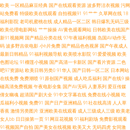
欧美
一区精品麻豆经典
国产在线观看资源
波多野洁衣视频
污网
月天激 国产黄在线观看免费观 青青草原香蕉伊人 中文字幕免费视频一 黑料
站免费看
特级欧美在线观看
自拍视频91
91艹艹
久草网在线
18
福利影院
老司机蜜桃在线
成人精品一区二区
韩日爆乳无码三级
老湿机 熟女后入 Aⅴ网站 伦理片排行榜在线观看 亚州色图1 导航网址大全 欧
欧美伦理电影网站
艹艹操操
AV黄色观看网站
日韩欧美在线国产
新91视频网
国产精品分类在线
97午夜福利视频
岛国AV动作无
美另类女人男人 亚洲淫秽视频在线播放 国产精品视频tv 日本女优天堂网页
码
波多野吉依电影
小h片免费
国产精品色色视屏
国产午夜成人
最新日韩精品
91福利视频导航
欧美喷水影院
91爱爱视频
欧美
51AVTV导航 国产专区在线免费 色色AV久久 97超碰免费人妻中文 精品一区
色图论坛
91榴莲小视频
国产高清一卡新区
国产看片资源
二色
吧97资源站
欧美日韩另类0
91华人
国产日韩一区二区
日本网站
二区不卡 婷婷午夜剧场 超碰人妻日韩 男人影院网 亚洲视屏在线 国产短裙在
在线免费
免费潮喷
91原创国产视频
成人吃瓜福利
国产在线9
操
线观 欧美专区日韩高清 制服丝袜先锋 国产午夜电影免费 日韩欧美国产手机
碰高清免费视频
午夜电影全集
国产AV无码
人妻系列
爱豆传媒
倩女幽魂
超清国产剧大全
91中文字幕在线
免费在线小视频
吃
在线 超碰勉费人妻 免费一级欧美性大片 亚洲日韩欧美国产精品 国产不卡综
瓜福利小视频
免费91
国产日产亚洲精品
91社在线高清
人人草
香蕉
激情另类图片
亚洲欧美在线观看
成人三级成人三级
欧美老
合 欧亚日韩在线视频 在线观看人成视频免费 国产日韩欧美最新在线 日韩偷
女人bb
日日操第一页
91网豆花视频
91福利剧场
免费影视观看
91视频国产自拍
国产美女在线视频
欧美又大
无码四虎
女同激
拍第一页 91无毛 精品日韩二区 午夜直播网址大全 传媒入口 欧美精品久 亚