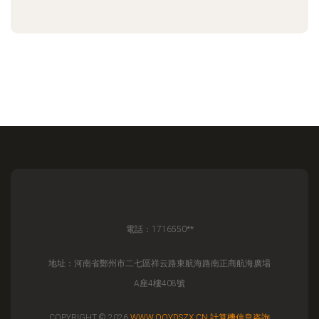
電話：1716550**
地址：河南省鄭州市二七區祥云路東航海路南正商航海廣場
A座4樓408號
COPYRIGHT © 2026
WWW.QQYDSZX.CN
計算機信息咨詢