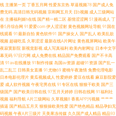
线
主播第一页
丁香五月网
性爱东京热
草逼视频78
国产成人免
费无码
高清日韩无码视频
宗和网五月天
日b视频
成人三级网站
级一片免费播放 四虎网久久 久久机热精品27 亚洲欧美一区二区三区 国产日
在
主播福利姬h在线
国产精一精二区
基情涩涩网
51漫画成人
丁
逼网 微拍国产 成熟少妇AV片在线观看 欧洲三级片片区 最新色片 九九九国产
香5月综合网
91爱爱com
伊人涩涩射
黄色视频网址导航
91国在
线观看
91最新自拍
黄色软件91
国产操女人
国产乱人
欧美乱欲
精品 亚洲高清不卡视频 国产福利影院精品 日本无码人妻精品一区二区视频
视频
超碰吃瓜
久草涩涩
最新在线A片网址
黄色视屏网站
欧美午
夜寂寞影院
新视觉影视
成人写真福利
欧美内射网址
日本中文字
日本高清免费不卡 91四级片导航 蜜桃AV鲁一 亚洲一区二区三区不卡 国产片
幕无码
97日穴网
成人免费在线
精品国产免费观看
国产不卡高
清
91av在线播放
91制作传媒
岛国av资源
超碰91资源
国产乱一
在线观看你懂得 深夜免费网站 超碰香蕉99 日韩午夜在线观看 二哥电影网 日
乱二乱三
日韩美女直播
91尤物69
蜜桃午夜激情
免费伦理电影
日本电影伦理片
黄瓜视频成人
性爱婷婷
爱豆在线看
麻豆影院爱
本片源午夜av 日韩网站一区二区三区 成全影视大全在线观看第二季 欧美亚
爱
成人软件视频
午夜宅男在线
91专区在线
狠狠干欧美
国产三
洲成年网址 69欧美人妖 九九精品视频国产 亚洲欧美日韩在线观看一区二区
级国产
国产欧美日韩在线
97五月天婷婷
日韩在线网
91福利社
视频
福利导航
A片三级网站
久草视频8
香蕉APP污视频
艹艹艹
三区 亚洲日本中文字幕 日日碰狠狠躁久久躁综合小说 国产水滴盗 午夜福利
插逼
国产精品五月天
狠狠操欧美性爱
国产绝色精品
精品孕妇无
码视频
午夜A片三级片
天美果冻传媒
久久国产成人精品
精品93