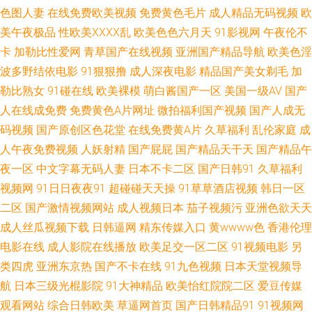
色图人妻
在线免费欧美视频
免费黄色毛片
成人精品无码视频
欧
区欧美一区 波多野吉衣电影 欧美三级一区 中文AV在看 韩国三级在线观看久
美午夜极品
性欧美ⅩⅩⅩⅩ乱
欧美色色六月天
91影视网
午夜伦不
卡
加勒比性爱网
青草国产在线视频
亚洲国产精品导航
欧美色淫
午夜福利456 福利视频欧美 日本h肉动漫 91大神大战高跟丝袜 乱子伦xxxx
波多野结依电影
91狠狠撸
成人深夜电影
精品国产美女剃毛
加
勒比熟女
91碰在线
欧美裸模
萌白酱国产一区
美国一级AV
国产
亚洲三级 国产欧美日韩第一区 三级超碰AV福利 电影大全500部免费观看 国
人在线成免费
免费黄色A片网址
微拍福利国产视频
国产人成无
码视频
国产原创区色花堂
在线免费黄A片
久草福利
乱伦家庭
成
产乱子伦精品 成全影视大全在线播放的办法 午夜美女视频在线 欧美日韩在
人午夜免费视频
人妖射精
国产屁屁
国产精品天干天
国产精品午
线图片一区 国产精品丝袜熟女 熟女人妇 成全免费高清观看在线电视剧大全
夜一区
中文字幕无码人妻
日本不卡二区
国产日韩91
久草福利
视频网
91日日夜夜91
超碰碰天天操
91草草酒店视频
韩日一区
飘花影院在线 91视频色 榴莲视频在线观看污 亚洲色情综合爱爱 国产午夜亚
二区
国产激情视频网站
成人视频日本
茄子视频污
亚洲色欲天天
成人丝瓜视频下载
日韩逼网
精东传媒入口
黄wwww色
香港伦理
洲精品国产 探花AV网 成人精品亚洲 欧日韩不卡在线视频 91干逼精品 久久老
电影在线
成人影院在线播放
欧美足交一区二区
91视频电影
另
类四虎
亚洲东京热
国产不卡在线
91九色视频
日本天堂视频导
熟妇 亚洲日韩国产制服在线 国产日本在线播放 天堂网av老司机 电梯刷卡控
航
日本三级光棍影院
91大神精品
欧美怡红院院二区
爱豆传媒
观看网站
综合日韩欧美
草逼网首页
国产日韩精品91
91视频网
制器 青娱乐福利视频 91网视频 美女搞笑图片 亚洲综合精品五月天 国产又爽