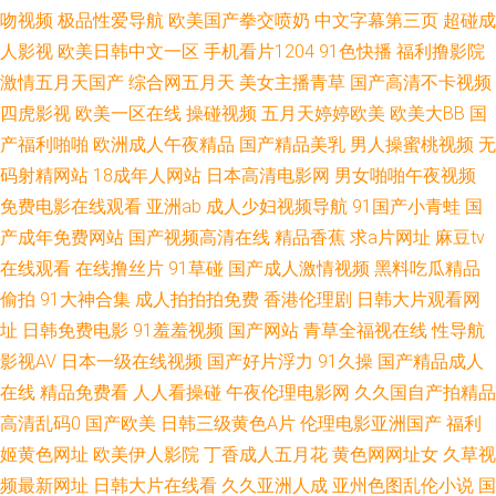
吻视频
极品性爱导航
欧美国产拳交喷奶
中文字幕第三页
超碰成
人影视
欧美日韩中文一区
手机看片1204
91色快播
福利撸影院
洲中文字幕国产综合 韩国不卡AC视频 婷婷国产视频 欧美成人中文字幕 竹菊
激情五月天国产
综合网五月天
美女主播青草
国产高清不卡视频
一区二区 狠狠狠狼鲁亚洲综合网 无码专区第一页 抖单快手搞笑热播短剧 欧
四虎影视
欧美一区在线
操碰视频
五月天婷婷欧美
欧美大BB
国
产福利啪啪
欧洲成人午夜精品
国产精品美乳
男人操蜜桃视频
无
美亚洲国产经典 日韩欧美群P 超碰人人艹 欧美新SSS精品完整版 中文字幕丝
码射精网站
18成年人网站
日本高清电影网
男女啪啪午夜视频
免费电影在线观看
亚洲ab
成人少妇视频导航
91国产小青蛙
国
袜第1页 黄色网免网站 午夜影院006 大香蕉AV大香蕉 欧美午夜居场朝喷 在
产成年免费网站
国产视频高清在线
精品香蕉
求a片网址
麻豆tv
在线观看
在线撸丝片
91草碰
国产成人激情视频
黑料吃瓜精品
线观看国产2021 国产在线视频专区 神马电影午夜在线 v在线观看 免费国产
偷拍
91大神合集
成人拍拍拍免费
香港伦理剧
日韩大片观看网
视频在线观看 亚洲三级性爱 国产肥老上视频 日本户外激情 8哥电影网站 九
址
日韩免费电影
91羞羞视频
国产网站
青草全福视在线
性导航
影视AV
日本一级在线视频
国产好片浮力
91久操
国产精品成人
九在线精品视频 先锋5566资源网 国产91白丝在线播放 日本精品αv中文字幕
在线
精品免费看
人人看操碰
午夜伦理电影网
久久国自产拍精品
高清乱码0
国产欧美
日韩三级黄色A片
伦理电影亚洲国产
福利
91精品国产高清 久久偷拍视频网 亚洲国产日韩欧美三级 国产高清在线观看
姬黄色网址
欧美伊人影院
丁香成人五月花
黄色网网址女
久草视
频最新网址
日韩大片在线看
久久亚洲人成
亚州色图乱伦小说
国
精品 日韩欧美亚洲中文乱码 人妻三级毛片 激情四虎 中文字幕观看 3级A毛片